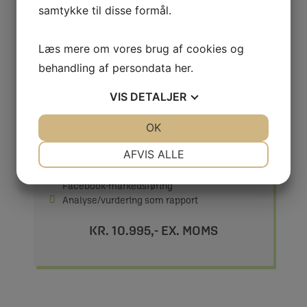
samtykke til disse formål.
Læs mere om vores brug af cookies og
behandling af persondata
her
.
KOMBI
VIS
DETALJER
Begynderpakke
JA
NEJ
OK
JA
NEJ
Indhold som begynderpakken
Analysepakken
NØDVENDIGE
PRÆFERENCER
AFVIS ALLE
Indhold som i analysepakken
3 timers rådgivning i Facebook og
JA
NEJ
JA
NEJ
Facebook-markedsføring
MARKETING
STATISTIK
Analyse/vurdering som rapport
KR. 10.995,- EX. MOMS