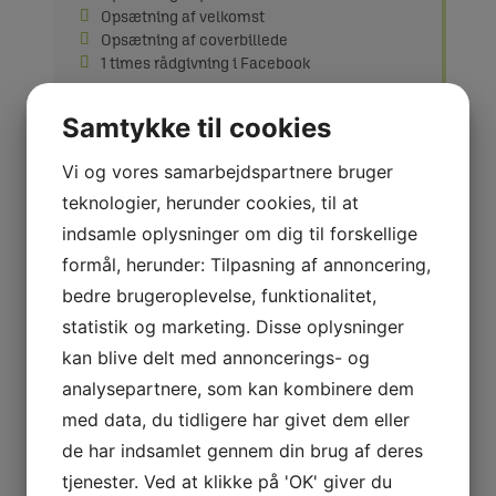
Opsætning af velkomst
Opsætning af coverbillede
1 times rådgivning i Facebook
KR. 2.995,- EX. MOMS
Samtykke til cookies
Vi og vores samarbejdspartnere bruger
teknologier, herunder cookies, til at
indsamle oplysninger om dig til forskellige
ANALYSE
formål, herunder: Tilpasning af annoncering,
bedre brugeroplevelse, funktionalitet,
Analyse og vurdering af firmaside
statistik og marketing. Disse oplysninger
Hvordan kommunikerer du?
Når dit budskab ud til rette personer?
kan blive delt med annoncerings- og
Hvad er hensigten med din facebook side?
analysepartnere, som kan kombinere dem
Hvad er målsætningen?
med data, du tidligere har givet dem eller
3 timers rådgivning i Facebook & Facebook
markedsføring
de har indsamlet gennem din brug af deres
tjenester. Ved at klikke på 'OK' giver du
KR. 8.995,- EX. MOMS