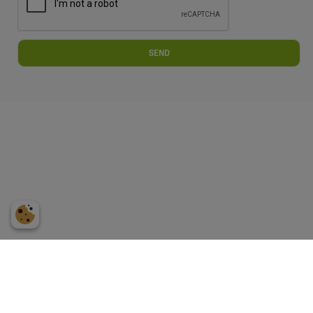
Webtimiser.dk
Østre Havnevej
,
4300 Holbæk
Tlf.:
+45 70 70 26 80