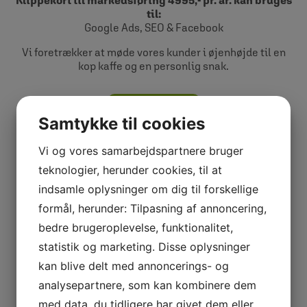
Klippekort til markedsføring 4995,- pr. år. kan bruges
til:
Google Ads, SEO & Facebook
Vi foretrækker at møde vores kunder i øjenhøjde til en
kop kaffe og en personlig snak.
RING TIL OS
Samtykke til cookies
SKRIV TIL OS
Vi og vores samarbejdspartnere bruger
teknologier, herunder cookies, til at
indsamle oplysninger om dig til forskellige
formål, herunder: Tilpasning af annoncering,
REFERENCER
bedre brugeroplevelse, funktionalitet,
statistik og marketing. Disse oplysninger
kan blive delt med annoncerings- og
analysepartnere, som kan kombinere dem
med data, du tidligere har givet dem eller