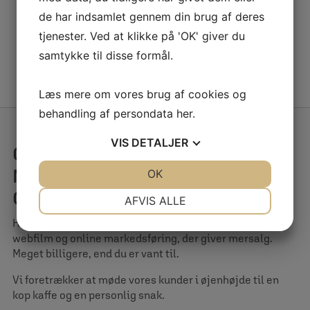
de har indsamlet gennem din brug af deres
tjenester. Ved at klikke på 'OK' giver du
SE FLERE
samtykke til disse formål.
Læs mere om vores brug af cookies og
behandling af persondata
her
.
VIS
DETALJER
GIV DIN ONLINE
MARKEDSFØRING ET
JA
NEJ
OK
JA
NEJ
ORDENTLIGT LOS BAGI!
NØDVENDIGE
PRÆFERENCER
AFVIS ALLE
Hos Webtimiser.dk får du webdesign, annoncering,
JA
NEJ
JA
NEJ
webfilm og online markedsføring, der giver mersalg.
MARKETING
STATISTIK
Meget billigere, end du er vant til.
Vi foretrækker at møde vores kunder i øjenhøjde til en
kop kaffe og en personlig snak.